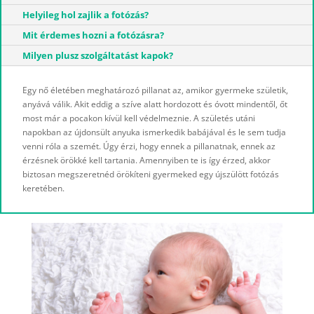
Helyileg hol zajlik a fotózás?
Mit érdemes hozni a fotózásra?
Milyen plusz szolgáltatást kapok?
Egy nő életében meghatározó pillanat az, amikor gyermeke születik,
anyává válik. Akit eddig a szíve alatt hordozott és óvott mindentől, őt
most már a pocakon kívül kell védelmeznie. A születés utáni
napokban az újdonsült anyuka ismerkedik babájával és le sem tudja
venni róla a szemét. Úgy érzi, hogy ennek a pillanatnak, ennek az
érzésnek örökké kell tartania. Amennyiben te is így érzed, akkor
biztosan megszeretnéd örökíteni gyermeked egy újszülött fotózás
keretében.