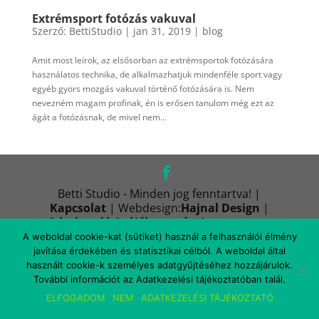
Extrémsport fotózás vakuval
Szerző:
BettiStudio
|
jan 31, 2019
|
blog
Amit most leírok, az elsősorban az extrémsportok fotózására
használatos technika, de alkalmazhatjuk mindenféle sport vagy
egyéb gyors mozgás vakuval történő fotózására is. Nem
nevezném magam profinak, én is erősen tanulom még ezt az
ágát a fotózásnak, de mivel nem...
Betti Studio - Minden jog fenntartva! |
Kapcsolat
| Webdesign:
Hajnal Design
|
Adatkezelési tájékoztató
|
Impresszum
A weboldal cookie-kat (sütiket) használ a felhasználói élmény
javítása érdekében és statisztikai célból. A weboldal által
használt cookie-k személyes adatgyűjtéséhez hozzájárulok.
További információt az Adatkezelési tájékoztatóban talál.
ELFOGADOM
NEM
ADATKEZELÉSI TÁJÉKOZTATÓ